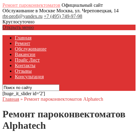
Ремонт пароконвектоматов
Официальный сайт
Обслуживание в Москве
Москва, ул. Череповецкая, 14
rbt-profi@yandex.ru
+7 (495) 749-97-98
Круглосуточно
Открыть меню
Главная
Ремонт
Обслуживание
Вакансии
Прайс Лист
Контакты
Отзывы
Консультация
[huge_it_slider id='2']
Главная
»
Ремонт пароконвектоматов Alphatech
Ремонт пароконвектоматов
Alphatech