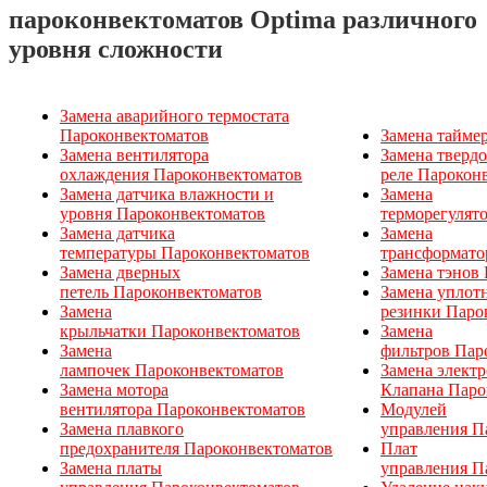
пароконвектоматов
Optima
различного
уровня сложности
Замена аварийного термостата
Пароконвектоматов
Замена тайме
Замена вентилятора
Замена тверд
охлаждения Пароконвектоматов
реле Парокон
Замена датчика влажности и
Замена
уровня Пароконвектоматов
терморегулят
Замена датчика
Замена
температуры Пароконвектоматов
трансформато
Замена дверных
Замена тэнов
петель Пароконвектоматов
Замена уплот
Замена
резинки Паро
крыльчатки Пароконвектоматов
Замена
Замена
фильтров Пар
лампочек Пароконвектоматов
Замена элект
Замена мотора
Клапана Паро
вентилятора Пароконвектоматов
Модулей
Замена плавкого
управления П
предохранителя Пароконвектоматов
Плат
Замена платы
управления П