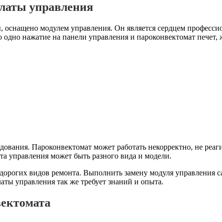
латы управления
ы, оснащено модулем управления. Он является сердцем профессио
о одно нажатие на панели управления и пароконвектомат печет
удования. Пароконвектомат может работать некорректно, не реаг
та управления может быть разного вида и модели.
 дорогих видов ремонта. Выполнить замену модуля управления са
аты управления так же требует знаний и опыта.
вектомата