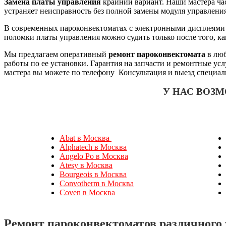
Замена платы управления
крайний вариант. Наши мастера част
устраняет неисправность без полной замены модуля управления
В современных пароконвектоматах с электронными дисплеями н
поломки платы управления можно судить только после того, ка
Мы предлагаем оперативный
ремонт пароконвектомата
в люб
работы по ее установки. Гарантия на запчасти и ремонтные ус
мастера вы можете по телефону Консультация и выезд специал
У НАС ВОЗ
Abat в Москва
Alphatech в Москва
Angelo Po в Москва
Atesy в Москва
Bourgeois в Москва
Convotherm в Москва
Coven в Москва
Ремонт пароконвектоматов различного 