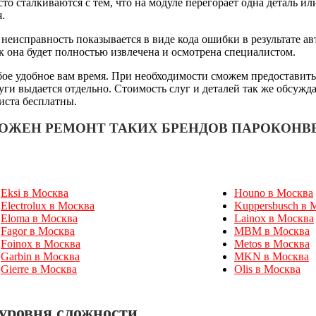
о сталкиваются с тем, что на модуле перегорает одна деталь ил
.
еисправность показывается в виде кода ошибки в результате а
к она будет полностью извлечена и осмотрена специалистом.
ое удобное вам время. При необходимости сможем предоставить
луги выдается отдельно. Стоимость слуг и деталей так же обсу
иста бесплатны.
МОЖЕН РЕМОНТ ТАКИХ БРЕНДОВ ПАРОКОНВ
Eksi в Москва
Houno в Москва
Electrolux в Москва
Kuppersbusch в 
Eloma в Москва
Lainox в Москва
Fagor в Москва
MBM в Москва
Foinox в Москва
Metos в Москва
Garbin в Москва
MKN в Москва
Gierre в Москва
Olis в Москва
уровня сложности