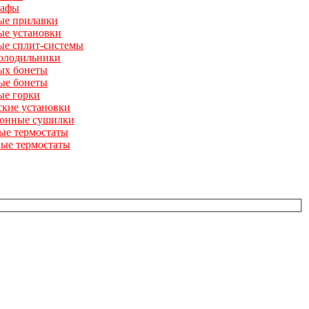
кафы
ые прилавки
ые установки
ые сплит-системы
олодильники
ых бонеты
ые бонеты
ые горки
кие установки
онные сушилки
ые термостаты
ые термостаты