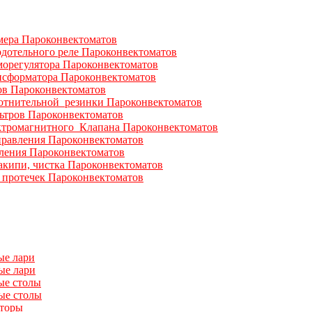
мера Пароконвектоматов
рдотельного реле Пароконвектоматов
морегулятора Пароконвектоматов
нсформатора Пароконвектоматов
ов Пароконвектоматов
отнительной резинки Пароконвектоматов
ьтров Пароконвектоматов
ктромагнитного Клапана Пароконвектоматов
равления Пароконвектоматов
ления Пароконвектоматов
акипи, чистка Пароконвектоматов
 протечек Пароконвектоматов
ые лари
ые лари
ые столы
ые столы
аторы