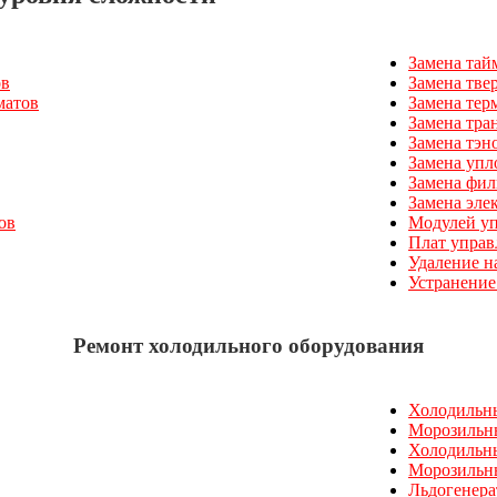
Замена тай
ов
Замена тве
матов
Замена тер
Замена тра
Замена тэн
Замена упл
Замена фил
Замена эле
ов
Модулей уп
Плат управ
Удаление н
Устранение
Ремонт холодильного оборудования
Холодильн
Морозильн
Холодильн
Морозильн
Льдогенер