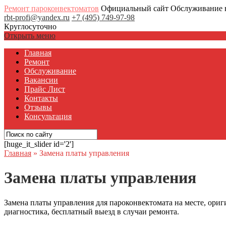
Ремонт пароконвектоматов
Официальный сайт Обслуживание 
rbt-profi@yandex.ru
+7 (495) 749-97-98
Круглосуточно
Открыть меню
Главная
Ремонт
Обслуживание
Вакансии
Прайс Лист
Контакты
Отзывы
Консультация
[huge_it_slider id='2']
Главная
»
Замена платы управления
Замена платы управления
Замена платы управления для пароконвектомата на месте, ориг
диагностика, бесплатный выезд в случаи ремонта.