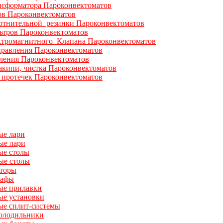
нсформатора Пароконвектоматов
ов Пароконвектоматов
отнительной резинки Пароконвектоматов
ьтров Пароконвектоматов
ктромагнитного Клапана Пароконвектоматов
равления Пароконвектоматов
ления Пароконвектоматов
акипи, чистка Пароконвектоматов
 протечек Пароконвектоматов
ые лари
ые лари
ые столы
ые столы
аторы
кафы
ые прилавки
ые установки
ые сплит-системы
олодильники