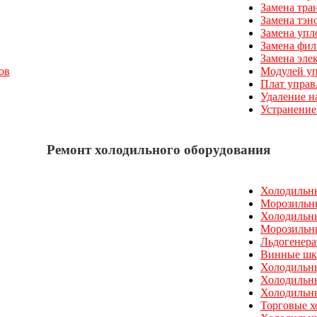
Замена тра
Замена тэн
Замена упл
Замена фил
Замена эле
ов
Модулей уп
Плат управ
Удаление н
Устранение
Ремонт холодильного оборудования
Холодильн
Морозильн
Холодильн
Морозильн
Льдогенер
Винные ш
Холодильн
Холодильн
Холодильн
Торговые х