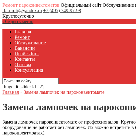
Ремонт пароконвектоматов
Официальный сайт Обслуживание 
rbt-profi@yandex.ru
+7 (495) 749-97-98
Круглосуточно
Открыть меню
Главная
Ремонт
Обслуживание
Вакансии
Прайс Лист
Контакты
Отзывы
Консультация
[huge_it_slider id='2']
Главная
»
Замена лампочек на пароконвектомате
Замена лампочек на пароконв
Замена лампочек пароконвектомате от профессионалов. Кругло
оборудование не работает без лампочек. Их можно встретить 
пароконвектмоатах).