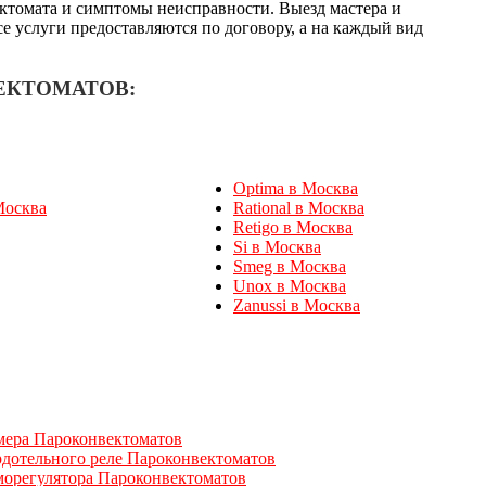
ектомата и симптомы неисправности. Выезд мастера и
се услуги предоставляются по договору, а на каждый вид
ЕКТОМАТОВ:
Optima в Москва
Москва
Rational в Москва
Retigo в Москва
Si в Москва
Smeg в Москва
Unox в Москва
Zanussi в Москва
мера Пароконвектоматов
рдотельного реле Пароконвектоматов
морегулятора Пароконвектоматов