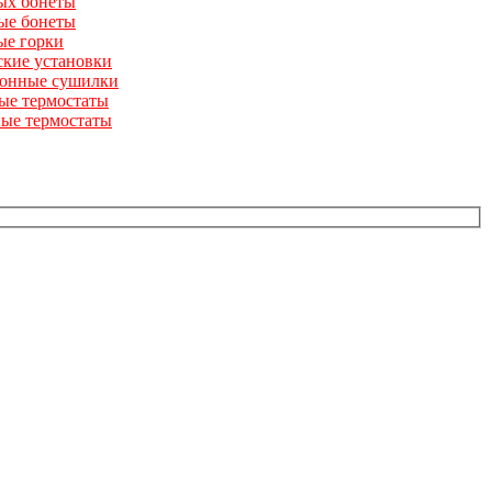
ых бонеты
ые бонеты
ые горки
кие установки
онные сушилки
ые термостаты
ые термостаты