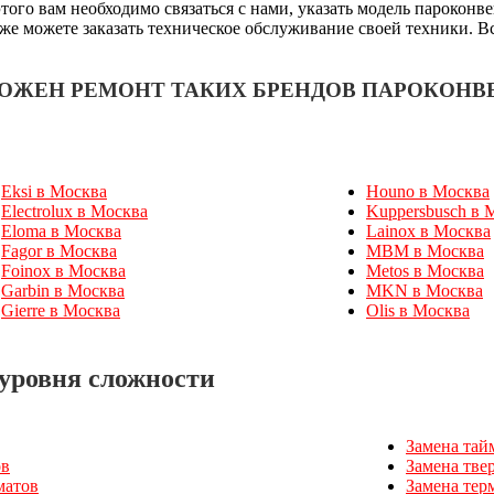
ого вам необходимо связаться с нами, указать модель пароконв
 же можете заказать техническое обслуживание своей техники. В
МОЖЕН РЕМОНТ ТАКИХ БРЕНДОВ ПАРОКОНВ
Eksi в Москва
Houno в Москва
Electrolux в Москва
Kuppersbusch в 
Eloma в Москва
Lainox в Москва
Fagor в Москва
MBM в Москва
Foinox в Москва
Metos в Москва
Garbin в Москва
MKN в Москва
Gierre в Москва
Olis в Москва
уровня сложности
Замена тай
ов
Замена тве
матов
Замена тер