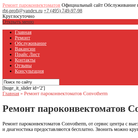
Ремонт пароконвектоматов
Официальный сайт Обслуживание 
rbt-profi@yandex.ru
+7 (495) 749-97-98
Круглосуточно
Открыть меню
Главная
Ремонт
Обслуживание
Вакансии
Прайс Лист
Контакты
Отзывы
Консультация
[huge_it_slider id='2']
Главная
»
Ремонт пароконвектоматов Convotherm
Ремонт пароконвектоматов C
Ремонт пароконвектоматов Convotherm, от сервис центра с выез
и диагностика предоставляются бесплатно. Звонить можно кру