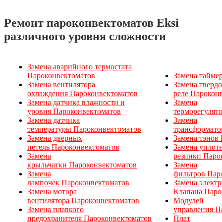
Ремонт пароконвектоматов Eksi
различного уровня сложности
Замена аварийного термостата
Пароконвектоматов
Замена тайме
Замена вентилятора
Замена тверд
охлаждения Пароконвектоматов
реле Парокон
Замена датчика влажности и
Замена
уровня Пароконвектоматов
терморегулят
Замена датчика
Замена
температуры Пароконвектоматов
трансформато
Замена дверных
Замена тэнов
петель Пароконвектоматов
Замена уплот
Замена
резинки Паро
крыльчатки Пароконвектоматов
Замена
Замена
фильтров Пар
лампочек Пароконвектоматов
Замена элект
Замена мотора
Клапана Паро
вентилятора Пароконвектоматов
Модулей
Замена плавкого
управления П
предохранителя Пароконвектоматов
Плат