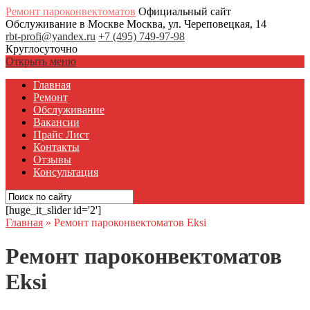
Ремонт пароконвектоматов
Официальный сайт
Обслуживание в Москве
Москва, ул. Череповецкая, 14
rbt-profi@yandex.ru
+7 (495) 749-97-98
Круглосуточно
Открыть меню
Главная
Ремонт
Обслуживание
Вакансии
Прайс Лист
Контакты
Отзывы
Консультация
[huge_it_slider id='2']
Главная
»
Ремонт пароконвектоматов Eksi
Ремонт пароконвектоматов
Eksi